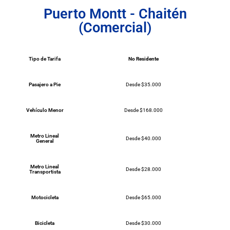
Puerto Montt - Chaitén
(Comercial)
Tipo de Tarifa
No Residente
Pasajero a Pie
Desde $35.000
Vehículo Menor
Desde $168.000
Metro Lineal
Desde $40.000
General
Metro Lineal
Desde $28.000
Transportista
Motocicleta
Desde $65.000
Bicicleta
Desde $30.000