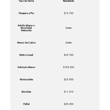
Tipo de Tarifa
Residente
Pasajero a Pie
$13.750
Adulto Mayor o
Movilidad
Gratis
Reducida
Menor de 2 años
Gratis
Metro Lineal
$23.760
Vehículo Menor
$105.520
Motocicleta
$23.530
Bicicleta
$11.310
Pallet
$25.250