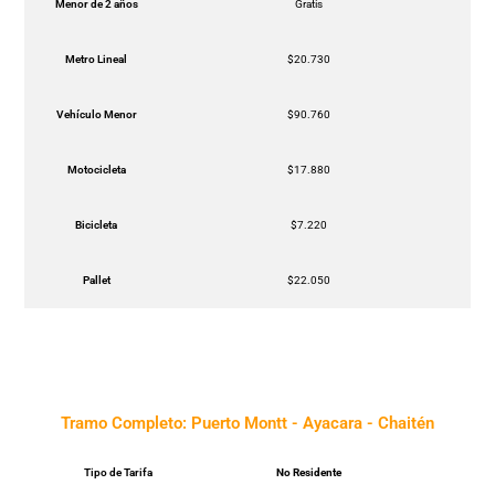
Menor de 2 años
Gratis
Metro Lineal
$20.730
Vehículo Menor
$90.760
Motocicleta
$17.880
Bicicleta
$7.220
Pallet
$22.050
Tramo Completo: Puerto Montt - Ayacara - Chaitén
Tipo de Tarifa
No Residente