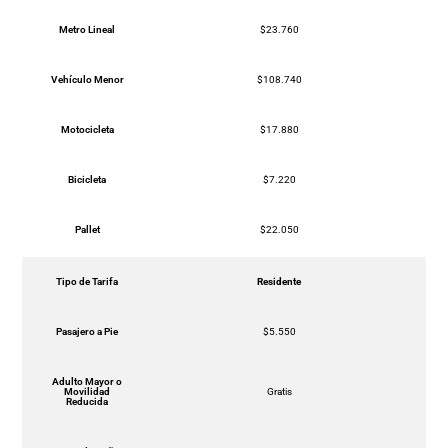
Metro Lineal
$23.760
Vehículo Menor
$108.740
Motocicleta
$17.880
Bicicleta
$7.220
Pallet
$22.050
Tipo de Tarifa
Residente
Pasajero a Pie
$5.550
Adulto Mayor o
Movilidad
Gratis
Reducida