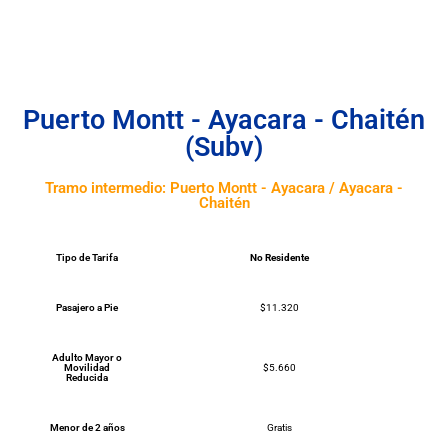
Puerto Montt - Ayacara - Chaitén
(Subv)
Tramo intermedio: Puerto Montt - Ayacara / Ayacara -
Chaitén
Tipo de Tarifa
No Residente
Pasajero a Pie
$11.320
Adulto Mayor o
Movilidad
$5.660
Reducida
Menor de 2 años
Gratis