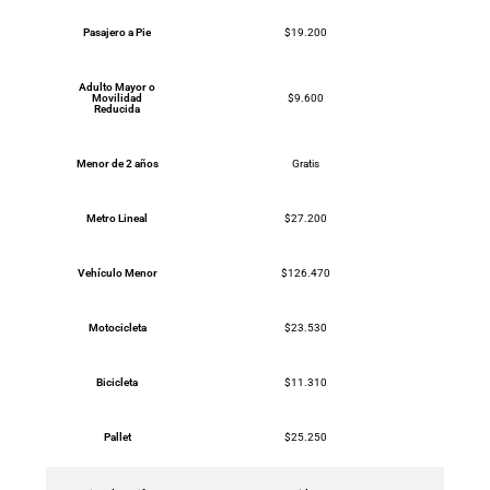
Pasajero a Pie
$19.200
Adulto Mayor o
Movilidad
$9.600
Reducida
Menor de 2 años
Gratis
Metro Lineal
$27.200
Vehículo Menor
$126.470
Motocicleta
$23.530
Bicicleta
$11.310
Pallet
$25.250