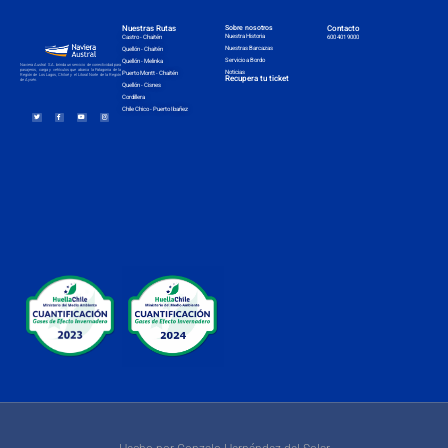
Nuestras Rutas
Sobre nosotros
Contacto
Nuestra Historia
Castro - Chaitén
600 401 9000
Nuestras Barcazas
Quellón - Chaitén
Servicio a Bordo
Quellón - Melinka
Naviera Austral S.A. brinda un servicio de conectividad para
pasajeros, carga y vehículos que abarca la Patagonia de la
Noticias
Puerto Montt - Chaitén
Región de Los Lagos, Chiloé y el Litoral Norte de la Región
Recupera tu ticket
de Aysén.
Quellón - Cisnes
Cordillera
Chile Chico - Puerto Ibañez