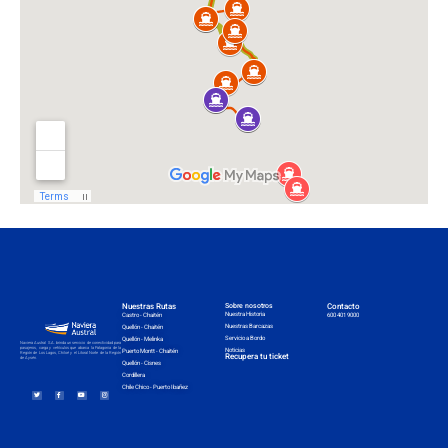
Nuestras Rutas
Sobre nosotros
Contacto
Nuestra Historia
Castro - Chaitén
600 401 9000
Nuestras Barcazas
Quellón - Chaitén
Servicio a Bordo
Quellón - Melinka
Naviera Austral S.A. brinda un servicio de conectividad para
pasajeros, carga y vehículos que abarca la Patagonia de la
Noticias
Puerto Montt - Chaitén
Región de Los Lagos, Chiloé y el Litoral Norte de la Región
Recupera tu ticket
de Aysén.
Quellón - Cisnes
Cordillera
Chile Chico - Puerto Ibañez