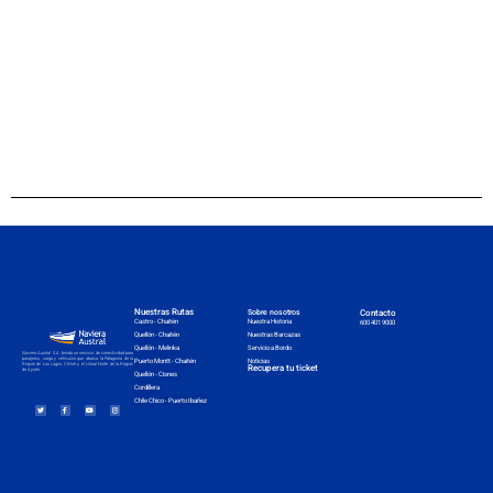
Nuestras Rutas
Sobre nosotros
Contacto
Nuestra Historia
Castro - Chaitén
600 401 9000
Nuestras Barcazas
Quellón - Chaitén
Servicio a Bordo
Quellón - Melinka
Naviera Austral S.A. brinda un servicio de conectividad para
pasajeros, carga y vehículos que abarca la Patagonia de la
Noticias
Puerto Montt - Chaitén
Región de Los Lagos, Chiloé y el Litoral Norte de la Región
Recupera tu ticket
de Aysén.
Quellón - Cisnes
Cordillera
Chile Chico - Puerto Ibañez