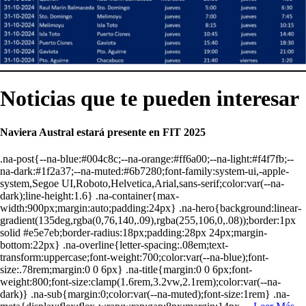
Noticias que te
pueden interesar
Naviera Austral estará presente en FIT 2025
.na-post{--na-blue:#004c8c;--na-orange:#ff6a00;--na-light:#f4f7fb;--
na-dark:#1f2a37;--na-muted:#6b7280;font-family:system-ui,-apple-
system,Segoe UI,Roboto,Helvetica,Arial,sans-serif;color:var(--na-
dark);line-height:1.6} .na-container{max-
width:900px;margin:auto;padding:24px} .na-hero{background:linear-
gradient(135deg,rgba(0,76,140,.09),rgba(255,106,0,.08));border:1px
solid #e5e7eb;border-radius:18px;padding:28px 24px;margin-
bottom:22px} .na-overline{letter-spacing:.08em;text-
transform:uppercase;font-weight:700;color:var(--na-blue);font-
size:.78rem;margin:0 0 6px} .na-title{margin:0 0 6px;font-
weight:800;font-size:clamp(1.6rem,3.2vw,2.1rem);color:var(--na-
dark)} .na-sub{margin:0;color:var(--na-muted);font-size:1rem} .na-