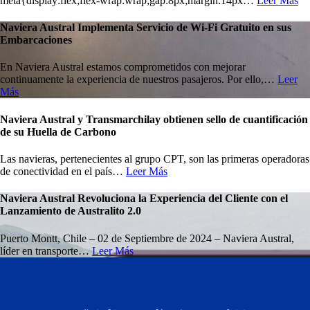
meta{display:flex;flex-wrap:wrap;gap:8px;margin:14px…
Leer Más
Naviera Austral Implementa Servicio de Wi-Fi Gratuito en sus
Embarcaciones
En Naviera Austral estamos comprometidos con mejorar
continuamente la experiencia de nuestros pasajeros. Por ello,…
Leer
Más
Naviera Austral y Transmarchilay obtienen sello de cuantificación
de su Huella de Carbono
Las navieras, pertenecientes al grupo CPT, son las primeras operadoras
de conectividad en el país…
Leer Más
Naviera Austral Revoluciona la Experiencia del Cliente con el
Lanzamiento de Australito 2.0
Puerto Montt, Chile – 02 de Septiembre de 2024 – Naviera Austral,
líder en transporte…
Leer Más