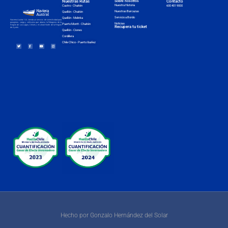
Nuestras Rutas
Sobre nosotros
Contacto
Nuestra Historia
Castro - Chaitén
600 401 9000
Nuestras Barcazas
Quellón - Chaitén
Servicio a Bordo
Quellón - Melinka
Naviera Austral S.A. brinda un servicio de conectividad para
pasajeros, carga y vehículos que abarca la Patagonia de la
Noticias
Puerto Montt - Chaitén
Región de Los Lagos, Chiloé y el Litoral Norte de la Región
Recupera tu ticket
de Aysén.
Quellón - Cisnes
Cordillera
Chile Chico - Puerto Ibañez
Hecho por Gonzalo Hernández del Solar