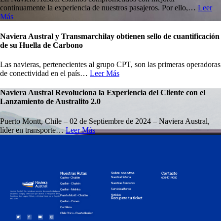
continuamente la experiencia de nuestros pasajeros. Por ello,…
Leer
Más
Naviera Austral y Transmarchilay obtienen sello de cuantificación
de su Huella de Carbono
Las navieras, pertenecientes al grupo CPT, son las primeras operadoras
de conectividad en el país…
Leer Más
Naviera Austral Revoluciona la Experiencia del Cliente con el
Lanzamiento de Australito 2.0
Puerto Montt, Chile – 02 de Septiembre de 2024 – Naviera Austral,
líder en transporte…
Leer Más
Nuestras Rutas
Sobre nosotros
Contacto
Nuestra Historia
Castro - Chaitén
600 401 9000
Nuestras Barcazas
Quellón - Chaitén
Servicio a Bordo
Quellón - Melinka
Naviera Austral S.A. brinda un servicio de conectividad para
pasajeros, carga y vehículos que abarca la Patagonia de la
Noticias
Puerto Montt - Chaitén
Región de Los Lagos, Chiloé y el Litoral Norte de la Región
Recupera tu ticket
de Aysén.
Quellón - Cisnes
Cordillera
Chile Chico - Puerto Ibañez