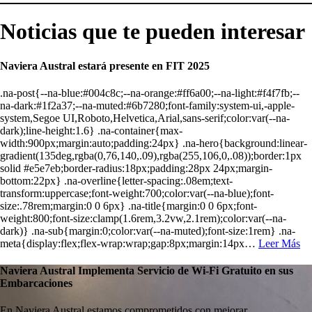
Noticias que te
pueden interesar
Naviera Austral estará presente en FIT 2025
.na-post{--na-blue:#004c8c;--na-orange:#ff6a00;--na-light:#f4f7fb;--
na-dark:#1f2a37;--na-muted:#6b7280;font-family:system-ui,-apple-
system,Segoe UI,Roboto,Helvetica,Arial,sans-serif;color:var(--na-
dark);line-height:1.6} .na-container{max-
width:900px;margin:auto;padding:24px} .na-hero{background:linear-
gradient(135deg,rgba(0,76,140,.09),rgba(255,106,0,.08));border:1px
solid #e5e7eb;border-radius:18px;padding:28px 24px;margin-
bottom:22px} .na-overline{letter-spacing:.08em;text-
transform:uppercase;font-weight:700;color:var(--na-blue);font-
size:.78rem;margin:0 0 6px} .na-title{margin:0 0 6px;font-
weight:800;font-size:clamp(1.6rem,3.2vw,2.1rem);color:var(--na-
dark)} .na-sub{margin:0;color:var(--na-muted);font-size:1rem} .na-
meta{display:flex;flex-wrap:wrap;gap:8px;margin:14px…
Leer Más
Naviera Austral Implementa Servicio de Wi-Fi Gratuito en sus
Embarcaciones
En Naviera Austral estamos comprometidos con mejorar