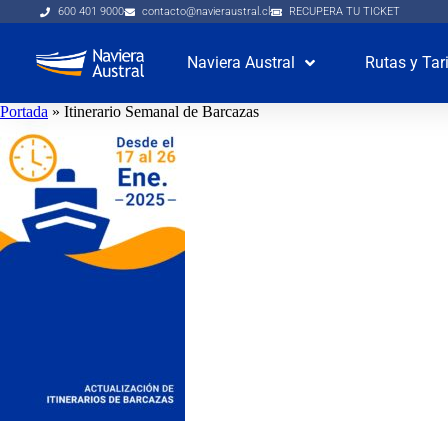
600 401 9000
contacto@navieraustral.cl
RECUPERA TU TICKET
Naviera Austral
Rutas y Tar
Portada
»
Itinerario Semanal de Barcazas