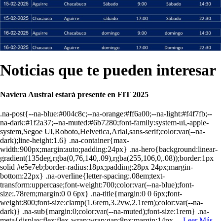
Noticias que te
pueden interesar
Naviera Austral estará presente en FIT 2025
.na-post{--na-blue:#004c8c;--na-orange:#ff6a00;--na-light:#f4f7fb;--
na-dark:#1f2a37;--na-muted:#6b7280;font-family:system-ui,-apple-
system,Segoe UI,Roboto,Helvetica,Arial,sans-serif;color:var(--na-
dark);line-height:1.6} .na-container{max-
width:900px;margin:auto;padding:24px} .na-hero{background:linear-
gradient(135deg,rgba(0,76,140,.09),rgba(255,106,0,.08));border:1px
solid #e5e7eb;border-radius:18px;padding:28px 24px;margin-
bottom:22px} .na-overline{letter-spacing:.08em;text-
transform:uppercase;font-weight:700;color:var(--na-blue);font-
size:.78rem;margin:0 0 6px} .na-title{margin:0 0 6px;font-
weight:800;font-size:clamp(1.6rem,3.2vw,2.1rem);color:var(--na-
dark)} .na-sub{margin:0;color:var(--na-muted);font-size:1rem} .na-
meta{display:flex;flex-wrap:wrap;gap:8px;margin:14px…
Leer Más