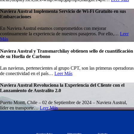
Naviera Austral Implementa Servicio de Wi-Fi Gratuito en sus
Embarcaciones
En Naviera Austral estamos comprometidos con mejorar
continuamente la experiencia de nuestros pasajeros. Por ello,…
Leer
Más
Naviera Austral y Transmarchilay obtienen sello de cuantificación
de su Huella de Carbono
Las navieras, pertenecientes al grupo CPT, son las primeras operadoras
de conectividad en el país…
Leer Más
Naviera Austral Revoluciona la Experiencia del Cliente con el
Lanzamiento de Australito 2.0
Puerto Montt, Chile – 02 de Septiembre de 2024 – Naviera Austral,
líder en transporte…
Leer Más