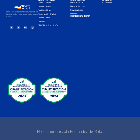
Nuestras Rutas
Sobre nosotros
Contacto
Nuestra Historia
Castro - Chaitén
600 401 9000
Nuestras Barcazas
Quellón - Chaitén
Servicio a Bordo
Quellón - Melinka
Naviera Austral S.A. brinda un servicio de conectividad para
pasajeros, carga y vehículos que abarca la Patagonia de la
Noticias
Puerto Montt - Chaitén
Región de Los Lagos, Chiloé y el Litoral Norte de la Región
Recupera tu ticket
de Aysén.
Quellón - Cisnes
Cordillera
Chile Chico - Puerto Ibañez
Hecho por Gonzalo Hernández del Solar