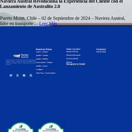
Naviera Austral Revoluciona la Experiencia del Cliente con el
Lanzamiento de Australito 2.0
Puerto Montt, Chile – 02 de Septiembre de 2024 – Naviera Austral,
líder en transporte…
Leer Más
Nuestras Rutas
Sobre nosotros
Contacto
Nuestra Historia
Castro - Chaitén
600 401 9000
Nuestras Barcazas
Quellón - Chaitén
Servicio a Bordo
Quellón - Melinka
Naviera Austral S.A. brinda un servicio de conectividad para
pasajeros, carga y vehículos que abarca la Patagonia de la
Noticias
Puerto Montt - Chaitén
Región de Los Lagos, Chiloé y el Litoral Norte de la Región
Recupera tu ticket
de Aysén.
Quellón - Cisnes
Cordillera
Chile Chico - Puerto Ibañez