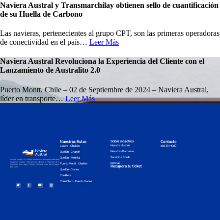
Naviera Austral y Transmarchilay obtienen sello de cuantificación
de su Huella de Carbono
Las navieras, pertenecientes al grupo CPT, son las primeras operadoras
de conectividad en el país…
Leer Más
Naviera Austral Revoluciona la Experiencia del Cliente con el
Lanzamiento de Australito 2.0
Puerto Montt, Chile – 02 de Septiembre de 2024 – Naviera Austral,
líder en transporte…
Leer Más
Nuestras Rutas
Sobre nosotros
Contacto
Nuestra Historia
Castro - Chaitén
600 401 9000
Nuestras Barcazas
Quellón - Chaitén
Servicio a Bordo
Quellón - Melinka
Naviera Austral S.A. brinda un servicio de conectividad para
pasajeros, carga y vehículos que abarca la Patagonia de la
Noticias
Puerto Montt - Chaitén
Región de Los Lagos, Chiloé y el Litoral Norte de la Región
Recupera tu ticket
de Aysén.
Quellón - Cisnes
Cordillera
Chile Chico - Puerto Ibañez