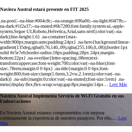
Naviera Austral estará presente en FIT 2025
.na-post{--na-blue:#004c8c;--na-orange:#ff6a00;--na-light:#f4f7fb;--
na-dark:#1f2a37;--na-muted:#6b7280;font-family:system-ui,-apple-
system,Segoe UI,Roboto,Helvetica,Arial,sans-serif;color:var(--na-
dark);line-height:1.6} .na-container{max-
width:900px;margin:auto;padding:24px} .na-hero{background:linear-
gradient(135deg,rgba(0,76,140,.09),rgba(255,106,0,.08));border:1px
solid #e5e7eb;border-radius:18px;padding:28px 24px;margin-
bottom:22px} .na-overline{letter-spacing:.08em;text-
transform:uppercase;font-weight:700;color:var(--na-blue);font-
size:.78rem;margin:0 0 6px} .na-title{margin:0 0 6px;font-
weight:800;font-size:clamp(1.6rem,3.2vw,2.1rem);color:var(--na-
dark)} .na-sub{margin:0;color:var(--na-muted);font-size:1rem} .na-
meta{display:flex;flex-wrap:wrap;gap:8px;margin:14px…
Leer Más
Naviera Austral Implementa Servicio de Wi-Fi Gratuito en sus
Embarcaciones
En Naviera Austral estamos comprometidos con mejorar
continuamente la experiencia de nuestros pasajeros. Por ello,…
Leer
Más