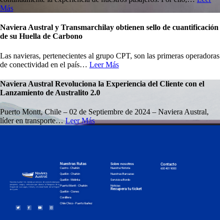
Más
Naviera Austral y Transmarchilay obtienen sello de cuantificación
de su Huella de Carbono
Las navieras, pertenecientes al grupo CPT, son las primeras operadoras
de conectividad en el país…
Leer Más
Naviera Austral Revoluciona la Experiencia del Cliente con el
Lanzamiento de Australito 2.0
Puerto Montt, Chile – 02 de Septiembre de 2024 – Naviera Austral,
líder en transporte…
Leer Más
Nuestras Rutas
Sobre nosotros
Contacto
Nuestra Historia
Castro - Chaitén
600 401 9000
Nuestras Barcazas
Quellón - Chaitén
Servicio a Bordo
Quellón - Melinka
Naviera Austral S.A. brinda un servicio de conectividad para
pasajeros, carga y vehículos que abarca la Patagonia de la
Noticias
Puerto Montt - Chaitén
Región de Los Lagos, Chiloé y el Litoral Norte de la Región
Recupera tu ticket
de Aysén.
Quellón - Cisnes
Cordillera
Chile Chico - Puerto Ibañez