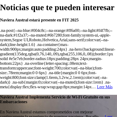
Noticias que te
pueden interesar
Naviera Austral estará presente en FIT 2025
.na-post{--na-blue:#004c8c;--na-orange:#ff6a00;--na-light:#f4f7fb;--
na-dark:#1f2a37;--na-muted:#6b7280;font-family:system-ui,-apple-
system,Segoe UI,Roboto,Helvetica,Arial,sans-serif;color:var(--na-
dark);line-height:1.6} .na-container{max-
width:900px;margin:auto;padding:24px} .na-hero{background:linear-
gradient(135deg,rgba(0,76,140,.09),rgba(255,106,0,.08));border:1px
solid #e5e7eb;border-radius:18px;padding:28px 24px;margin-
bottom:22px} .na-overline{letter-spacing:.08em;text-
transform:uppercase;font-weight:700;color:var(--na-blue);font-
size:.78rem;margin:0 0 6px} .na-title{margin:0 0 6px;font-
weight:800;font-size:clamp(1.6rem,3.2vw,2.1rem);color:var(--na-
dark)} .na-sub{margin:0;color:var(--na-muted);font-size:1rem} .na-
meta{display:flex;flex-wrap:wrap;gap:8px;margin:14px…
Leer Más
Naviera Austral Implementa Servicio de Wi-Fi Gratuito en sus
Embarcaciones
En Naviera Austral estamos comprometidos con mejorar
continuamente la experiencia de nuestros pasajeros. Por ello,…
Leer