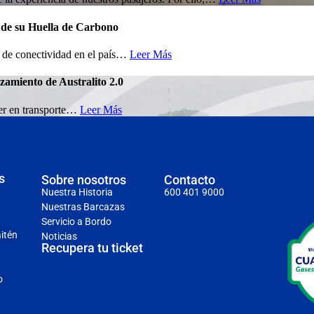
n de su Huella de Carbono
s de conectividad en el país…
Leer Más
zamiento de Australito 2.0
der en transporte…
Leer Más
s
Sobre nosotros
Contacto
Nuestra Historia
600 401 9000
Nuestras Barcazas
Servicio a Bordo
itén
Noticias
Recupera tu ticket
o