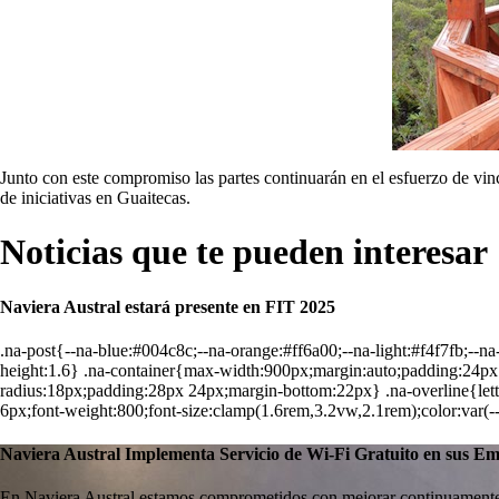
Junto con este compromiso las partes continuarán en el esfuerzo de vin
de iniciativas en Guaitecas.
Noticias que te
pueden interesar
Naviera Austral estará presente en FIT 2025
.na-post{--na-blue:#004c8c;--na-orange:#ff6a00;--na-light:#f4f7fb;--n
height:1.6} .na-container{max-width:900px;margin:auto;padding:24px}
radius:18px;padding:28px 24px;margin-bottom:22px} .na-overline{letter
6px;font-weight:800;font-size:clamp(1.6rem,3.2vw,2.1rem);color:var(
Naviera Austral Implementa Servicio de Wi-Fi Gratuito en sus E
En Naviera Austral estamos comprometidos con mejorar continuamente 