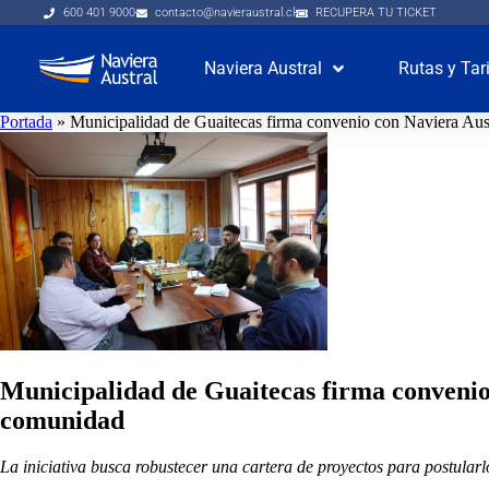
600 401 9000
contacto@navieraustral.cl
RECUPERA TU TICKET
Naviera Austral
Rutas y Tar
Portada
»
Municipalidad de Guaitecas firma convenio con Naviera Austr
Municipalidad de Guaitecas firma convenio 
comunidad
La iniciativa busca robustecer una cartera de proyectos para postularlo