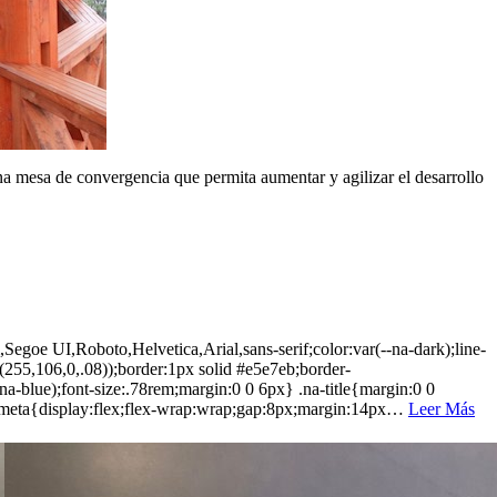
una mesa de convergencia que permita aumentar y agilizar el desarrollo
Segoe UI,Roboto,Helvetica,Arial,sans-serif;color:var(--na-dark);line-
255,106,0,.08));border:1px solid #e5e7eb;border-
a-blue);font-size:.78rem;margin:0 0 6px} .na-title{margin:0 0
na-meta{display:flex;flex-wrap:wrap;gap:8px;margin:14px…
Leer Más