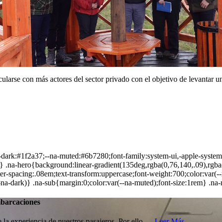
cularse con más actores del sector privado con el objetivo de levantar 
a-dark:#1f2a37;--na-muted:#6b7280;font-family:system-ui,-apple-system,
 .na-hero{background:linear-gradient(135deg,rgba(0,76,140,.09),rgba(
-spacing:.08em;text-transform:uppercase;font-weight:700;color:var(--n
--na-dark)} .na-sub{margin:0;color:var(--na-muted);font-size:1rem} .
mbarcaciones
la experiencia de nuestros pasajeros. Por ello,…
Leer Más