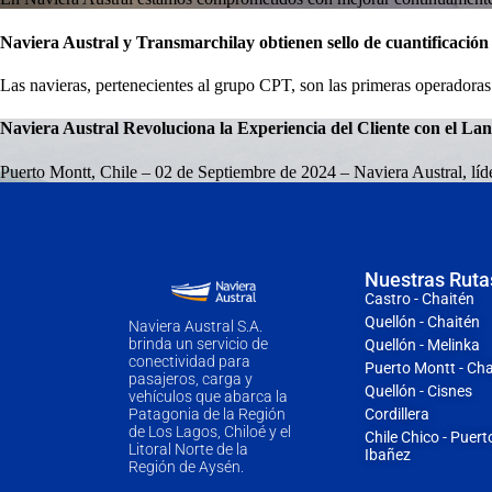
Naviera Austral y Transmarchilay obtienen sello de cuantificació
Las navieras, pertenecientes al grupo CPT, son las primeras operadora
Naviera Austral Revoluciona la Experiencia del Cliente con el Lan
Puerto Montt, Chile – 02 de Septiembre de 2024 – Naviera Austral, lí
Nuestras Ruta
Castro - Chaitén
Quellón - Chaitén
Naviera Austral S.A.
brinda un servicio de
Quellón - Melinka
conectividad para
Puerto Montt - Cha
pasajeros, carga y
Quellón - Cisnes
vehículos que abarca la
Cordillera
Patagonia de la Región
de Los Lagos, Chiloé y el
Chile Chico - Puert
Litoral Norte de la
Ibañez
Región de Aysén.